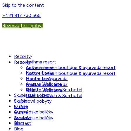
Skip to the content
+421 917 730 565
Rezervujte si pobyt
Rezorty
Aathma resort
Rezorty
Austrian beach boutique & ayurveda resort
Aathma resort
Nature Lanka
Austrian beach boutique & ayurveda resort
Heritance Ayurveda
Nature Lanka
Ayurvie Weligama
Heritance Ayurveda
UTMT – Beach & Spa hotel
Ayurvie Weligama
Skupinové pobyty
UTMT – Beach & Spa hotel
Služby
Skupinové pobyty
O mne
Služby
Ayurvédske balíčky
O mne
Kontakt
Ayurvédske balíčky
Blog
Kontakt
Blog