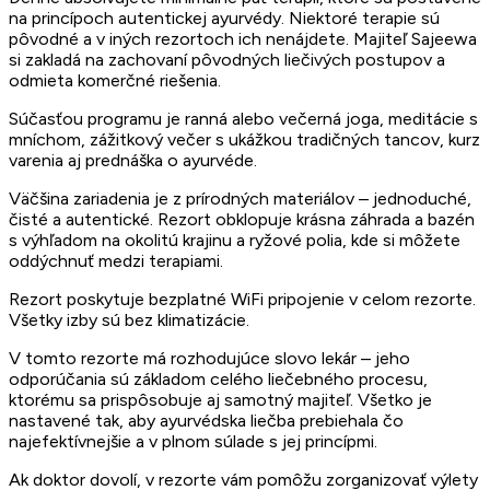
na princípoch autentickej ayurvédy. Niektoré terapie sú
pôvodné a v iných rezortoch ich nenájdete. Majiteľ Sajeewa
si zakladá na zachovaní pôvodných liečivých postupov a
odmieta komerčné riešenia.
Súčasťou programu je ranná alebo večerná joga, meditácie s
mníchom, zážitkový večer s ukážkou tradičných tancov, kurz
varenia aj prednáška o ayurvéde.
Väčšina zariadenia je z prírodných materiálov – jednoduché,
čisté a autentické. Rezort obklopuje krásna záhrada a bazén
s výhľadom na okolitú krajinu a ryžové polia, kde si môžete
oddýchnuť medzi terapiami.
Rezort poskytuje bezplatné WiFi pripojenie v celom rezorte.
Všetky izby sú bez klimatizácie.
V tomto rezorte má rozhodujúce slovo lekár – jeho
odporúčania sú základom celého liečebného procesu,
ktorému sa prispôsobuje aj samotný majiteľ. Všetko je
nastavené tak, aby ayurvédska liečba prebiehala čo
najefektívnejšie a v plnom súlade s jej princípmi.
Ak doktor dovolí, v rezorte vám pomôžu zorganizovať výlety