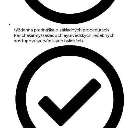
týždenná prednáška o základných procedúrach
Panchakarmy/základoch ayurvédskych liečebných
postupov/ayurvédskych bylinkách