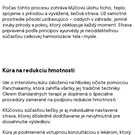
Počas tohto procesu zohráva kľúčovú úlohu ticho, teplo,
spojenie s prírodou a vyvážená, liečivá strava. Už samotné
prostredie pôsobí uzdravujúco – oddych v záhrade, jemné
zvuky prírody a pokoj, ktorý obklopuje každý moment. Strava
pripravená podľa princípov ayurvédy je neoddeliteľnou
súčasťou celkovej harmonizácie tela i mysle.
Kúra na redukciu hmotnosti
Ide o intenzívnu kúru založenú na hlbokej očiste pomocou
Panchakarmy, ktorá zahŕňa všetky jej tradičné techniky.
Okrem štandardných terapií je doplnená o špeciálne
procedúry zamerané na podporu redukcie hmotnosti.
Kľúčovou súčasťou liečby je aj individuálne nastavená
strava, ktorej dôsledné dodržiavanie je nevyhnutné pre
dosiahnutie výsledkov.
Kúra je podmienená vstupnou konzultáciou s lekárom, ktorý