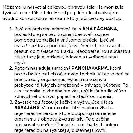
Môžeme ju nazvať aj celkovou opravou tela. Harmonizuje
fyzické a mentálne telo. Hneď po príchode absolvujete
úvodnú konzultáciu s lekárom, ktorý určí celkový postup.
Prvé dni prebieha prípravná fáza
ÁMA PÁCHANA
,
počas ktorej sa telo začína zbavovať toxínov
pomocou vonkajšej a vnútornej oleácie. Liečivá,
masáže a strava podporujú uvoľnenie toxínov a ich
presun do tráviaceho traktu. Neoddeliteľnou súčasťou
tejto fázy je aj stíšenie, oddych a uvoľnenie tela i
mysle.
Potom nasleduje samotná
PANCHAKARMA
, ktorá
pozostáva z piatich očistných techník. V tento deň sa
prečistí celý organizmus, vylúčia sa toxíny a
prebytočné tuky zhromaždené v tráviacej sústave. To,
aká technika je vhodná pre vás, určí lekár podľa vášho
zdravotného stavu, prípadne štádia ochorenia.
Záverečnou fázou je liečivá a vyživujúca etapa
RÁSAJÁNA
. V tomto období si naplno užívate
regeneračné terapie, ktoré podporujú omladenie
organizmu a obnovu životnej sily. Telo začína
opravovať narušené funkcie a prechádza hlbokou
regeneráciou na fyzickej aj duševnej úrovni.