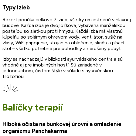
Typy izieb
Rezort ponúka celkovo 7 izieb, všetky umiestnené v hlavnej
budove. Každá izba je dvojlôžková, vybavená manželskou
posteľou so sieťkou proti hmyzu. Každá izba má vlastnú
kúpeľňu so solárnym ohrevom vody, ventilátor, sušič na
vlasy, WiFi pripojenie, stojan na oblečenie, skriňu a písací
stôl – všetko potrebné pre pohodlný a nerušený pobyt.
Izby sa nachádzajú v blízkosti ayurvédskeho centra a sú
vhodné aj pre imobilných hostí. Sú zariadené v
jednoduchom, čistom štýle v súlade s ayurvédskou
filozofiou.
Balíčky terapií
Hlboká očista na bunkovej úrovni a omladenie
organizmu Panchakarma