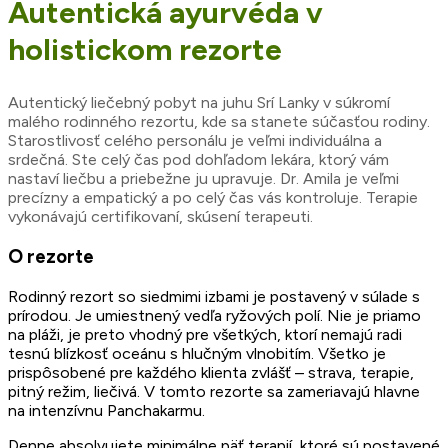
Autentická ayurvéda v
holistickom rezorte
Autentický liečebný pobyt na juhu Srí Lanky v súkromí
malého rodinného rezortu, kde sa stanete súčasťou rodiny.
Starostlivosť celého personálu je veľmi individuálna a
srdečná. Ste celý čas pod dohľadom lekára, ktorý vám
nastaví liečbu a priebežne ju upravuje. Dr. Amila je veľmi
precízny a empatický a po celý čas vás kontroluje. Terapie
vykonávajú certifikovaní, skúsení terapeuti.
O rezorte
Rodinný rezort so siedmimi izbami je postavený v súlade s
prírodou. Je umiestnený vedľa ryžových polí. Nie je priamo
na pláži, je preto vhodný pre všetkých, ktorí nemajú radi
tesnú blízkosť oceánu s hlučným vlnobitím. Všetko je
prispôsobené pre každého klienta zvlášť – strava, terapie,
pitný režim, liečivá. V tomto rezorte sa zameriavajú hlavne
na intenzívnu Panchakarmu.
Denne absolvujete minimálne päť terapií, ktoré sú postavené