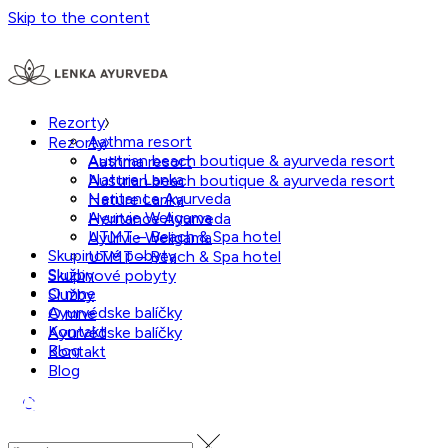
Skip to the content
Rezorty
Aathma resort
Rezorty
Austrian beach boutique & ayurveda resort
Aathma resort
Nature Lanka
Austrian beach boutique & ayurveda resort
Heritance Ayurveda
Nature Lanka
Ayurvie Weligama
Heritance Ayurveda
UTMT – Beach & Spa hotel
Ayurvie Weligama
Skupinové pobyty
UTMT – Beach & Spa hotel
Služby
Skupinové pobyty
O mne
Služby
Ayurvédske balíčky
O mne
Kontakt
Ayurvédske balíčky
Blog
Kontakt
Blog
Daniels resort